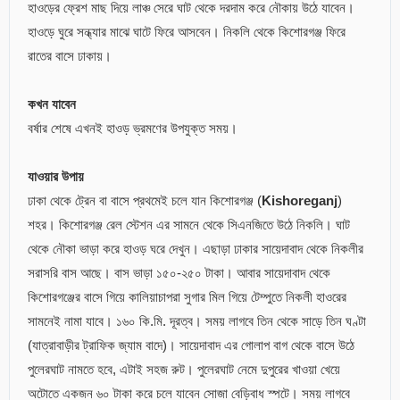
হাওড়ের ফ্রেশ মাছ দিয়ে লাঞ্চ সেরে ঘাট থেকে দরদাম করে নৌকায় উঠে যাবেন।
হাওড়ে ঘুরে সন্ধ্যার মাঝে ঘাটে ফিরে আসবেন। নিকলি থেকে কিশোরগঞ্জ ফিরে
রাতের বাসে ঢাকায়।
কখন যাবেন
বর্ষার শেষে এখনই হাওড় ভ্রমণের উপযুক্ত সময়।
যাওয়ার উপায়
ঢাকা থেকে ট্রেন বা বাসে প্রথমেই চলে যান কিশোরগঞ্জ (
Kishoreganj
)
শহর। কিশোরগঞ্জ রেল স্টেশন এর সামনে থেকে সিএনজিতে উঠে নিকলি। ঘাট
থেকে নৌকা ভাড়া করে হাওড় ঘরে দেখুন। এছাড়া ঢাকার সায়েদাবাদ থেকে নিকলীর
সরাসরি বাস আছে। বাস ভাড়া ১৫০-২৫০ টাকা। আবার সায়েদাবাদ থেকে
কিশোরগঞ্জের বাসে গিয়ে কালিয়াচাপরা সুগার মিল গিয়ে টেম্পুতে নিকলী হাওরের
সামনেই নামা যাবে। ১৬০ কি.মি. দূরত্ব। সময় লাগবে তিন থেকে সাড়ে তিন ঘণ্টা
(যাত্রাবাড়ীর ট্রাফিক জ্যাম বাদে)। সায়েদাবাদ এর গোলাপ বাগ থেকে বাসে উঠে
পুলেরঘাট নামতে হবে, এটাই সহজ রুট। পুলেরঘাট নেমে দুপুরের খাওয়া খেয়ে
অটোতে একজন ৬০ টাকা করে চলে যাবেন সোজা বেড়িবাধ স্পটে। সময় লাগবে