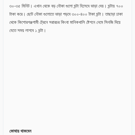
৩০-৩৫ মিনিট। এখান থেকে বড় নৌকা গুলো ঘন্টা হিসেবে ভাড়া দেয়। ঘন্টায় ৭০০
টাকা করে। ছোট নৌকা গুলোতে ভাড়া পড়বে ৩০০-৪০০ টাকা ঘন্টা। তাছাড়া ঢাকা
থেকে কিশোরগঞ্জগামী ট্রেনে সরারচর কিংবা মানিকখালি ষ্টেশনে নেমে সিনজি দিয়ে
যেতে সময় লাগবে ১ ঘন্টা।
কোথায় থাকবেন