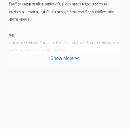
নিকলীতে কোনো আবাসিক হোটেল নেই। রাতে থাকতে চাইলে যেতে পারেন
কিশোরগঞ্জে। গাঙচিল, শ্রাবণী আর আল-মুসলিমের মতো উন্নত হোটেলগুলোতে
থাকতে পারেন।
খরচ
ঢাকা থেকে কিশোরগঞ্জ ট্রেনে ১৭৫ টাকা / বাস ভাড়া ২০০ টাকা। কিশোরগঞ্জ থেকে
নিকলি সিএনজি ভাড়া ১০০ টাকা প্রতিজন।
Show More