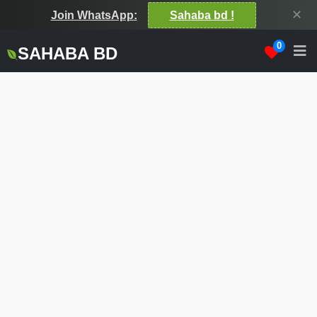
✕
Join WhatsApp:
Sahaba bd !
0
SAHABA BD